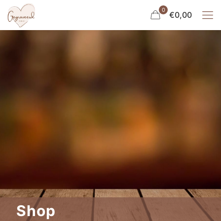
0
€0,00
Shop