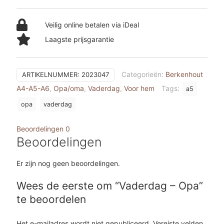
Veilig online betalen via iDeal
Laagste prijsgarantie
Categorieën:
Berkenhout
ARTIKELNUMMER:
2023047
A4-A5-A6
,
Opa/oma
,
Vaderdag
,
Voor hem
Tags:
a5
opa
vaderdag
Beoordelingen
0
Beoordelingen
Er zijn nog geen beoordelingen.
Wees de eerste om “Vaderdag – Opa”
te beoordelen
Het e-mailadres wordt niet gepubliceerd.
Vereiste velden