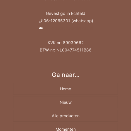
Gevestigd in Echteld
06-12065301 (whatsapp)
info@gegraveerdinhout.nl
KVK-nr: 89939662
BTW-nr: NL004774511B86
Ga naar…
Home
Nieuw
Alle producten
Momenten
Borrelplank