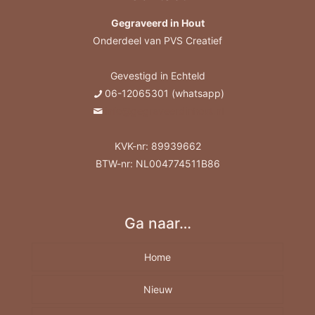
Gegraveerd in Hout
Onderdeel van PVS Creatief
Gevestigd in Echteld
06-12065301 (whatsapp)
info@gegraveerdinhout.nl
KVK-nr: 89939662
BTW-nr: NL004774511B86
Ga naar…
Home
Nieuw