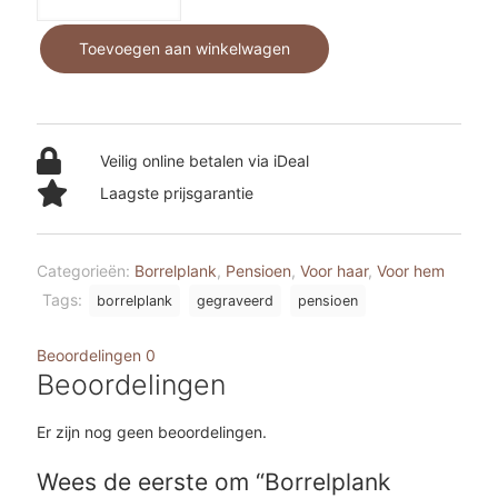
Teakhout
-
Toevoegen aan winkelwagen
Pensioen
aantal
Veilig online betalen via iDeal
Laagste prijsgarantie
Categorieën:
Borrelplank
,
Pensioen
,
Voor haar
,
Voor hem
Tags:
borrelplank
gegraveerd
pensioen
Beoordelingen
0
Beoordelingen
Er zijn nog geen beoordelingen.
Wees de eerste om “Borrelplank