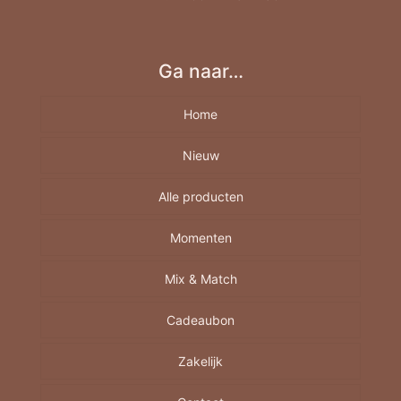
Ga naar…
Home
Nieuw
Alle producten
Momenten
Borrelplank
Berkenhout A4-A5-A6
Mix & Match
Feestdagen
Cadeaubon
Juf/Meester
Cadeautjes
Moederdag
Mine
Decoratie/Wonen
Zakelijk
Bedankt
Vaderdag
Sint