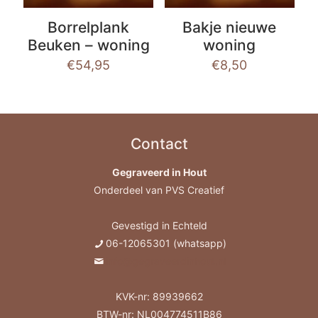
Borrelplank
Bakje nieuwe
Beuken – woning
woning
€
54,95
€
8,50
Contact
Gegraveerd in Hout
Onderdeel van PVS Creatief
Gevestigd in Echteld
06-12065301 (whatsapp)
info@gegraveerdinhout.nl
KVK-nr: 89939662
BTW-nr: NL004774511B86