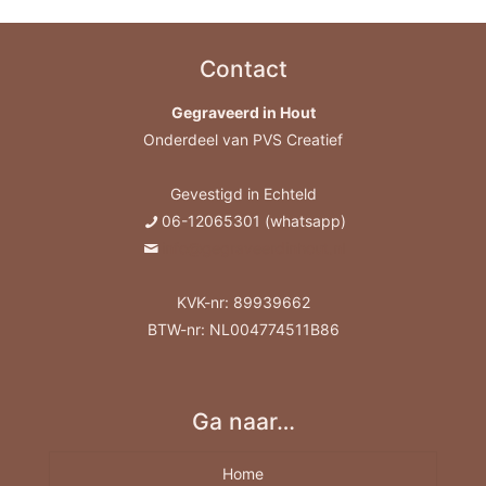
Contact
Gegraveerd in Hout
Onderdeel van PVS Creatief
Gevestigd in Echteld
06-12065301 (whatsapp)
info@gegraveerdinhout.nl
KVK-nr: 89939662
BTW-nr: NL004774511B86
Ga naar…
Home