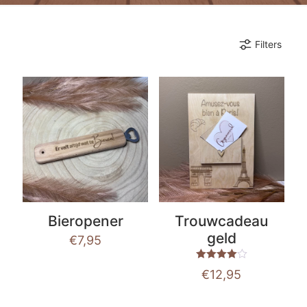
Filters
Bieropener
Trouwcadeau
geld
€
7,95
Waardering
€
12,95
4.00
uit 5