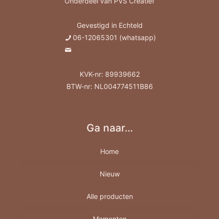
Onderdeel van PVS Creatief
Gevestigd in Echteld
06-12065301 (whatsapp)
info@gegraveerdinhout.nl
KVK-nr: 89939662
BTW-nr: NL004774511B86
Ga naar…
Home
Nieuw
Alle producten
Momenten
Borrelplank