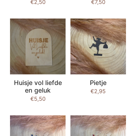
€
2,50
€
7,50
Huisje vol liefde
Pietje
en geluk
€
2,95
€
5,50