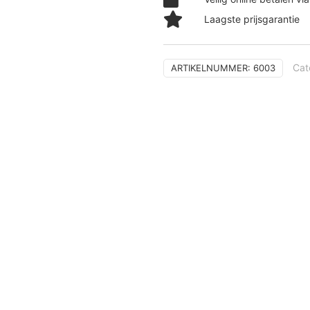
aantal
Laagste prijsgarantie
Cat
ARTIKELNUMMER:
6003