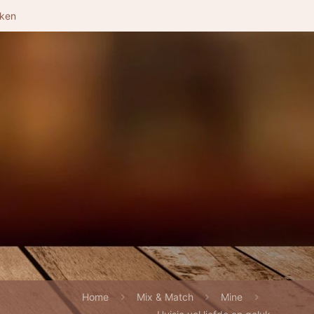
nken
Home
Mix & Match
Mine