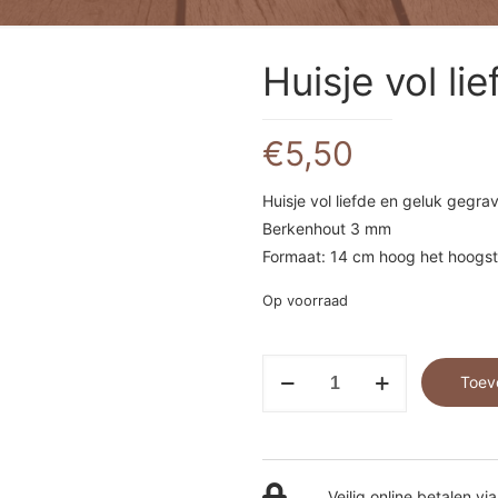
Huisje vol li
€
5,50
Huisje vol liefde en geluk gegr
Berkenhout 3 mm
Formaat: 14 cm hoog het hoogst
Op voorraad
Huisje
Toev
vol
liefde
en
geluk
Veilig online betalen via