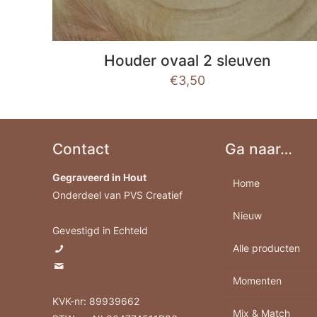
Houder ovaal 2 sleuven
€
3,50
Contact
Ga naar…
Gegraveerd in Hout
Home
Onderdeel van PVS Creatief
Nieuw
Gevestigd in Echteld
06-12065301 (whatsapp)
Alle producten
info@gegraveerdinhout.nl
Momenten
Borrelplank
KVK-nr: 89939662
Mix & Match
Berkenhout A
Feestdagen