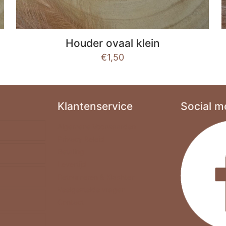
Houder ovaal klein
€
1,50
Klantenservice
Social m
Algemene Voorwaarden
Privacy Beleid
Betaling
Levertijd
Retourneren & Klachten
Veelgestelde vragen
Contact
4-A5-A6