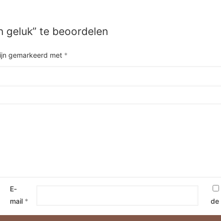
n geluk” te beoordelen
zijn gemarkeerd met
*
E-
mail
*
de 