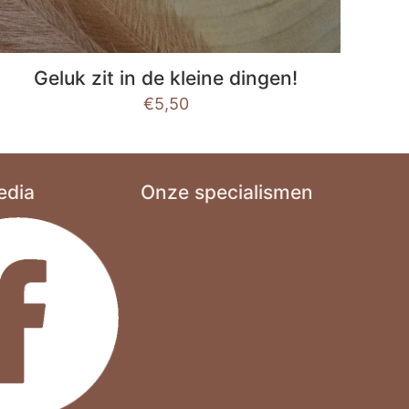
Geluk zit in de kleine dingen!
€
5,50
edia
Onze specialismen
Gepersonaliseerd cadeau
Hout graveren
Borrelplank graveren
Hout graveren cadeau
Tekst graveren in hout