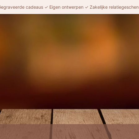
egraveerde cadeaus ✓ Eigen ontwerpen ✓ Zakelijke relatiegesche