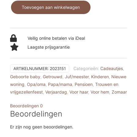
tekst
Toevoegen aan winkelwagen
aantal
Veilig online betalen via iDeal
Laagste prijsgarantie
Categorieën:
Cadeautjes
,
ARTIKELNUMMER:
2023151
Geboorte baby
,
Getrouwd
,
Juf/meester
,
Kinderen
,
Nieuwe
woning
,
Opa/oma
,
Papa/mama
,
Pensioen
,
Trouwen en
vrijgezellenfeest
,
Verjaardag
,
Voor haar
,
Voor hem
,
Zomaar
Beoordelingen
0
Beoordelingen
Er zijn nog geen beoordelingen.