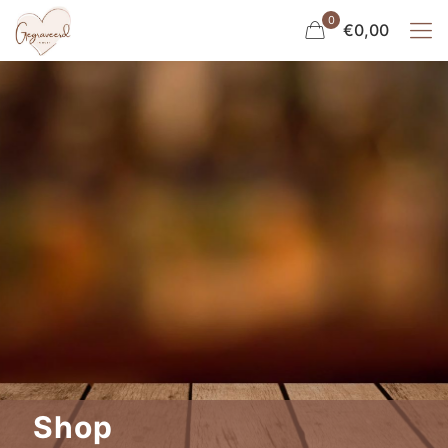
0
€0,00
Shop