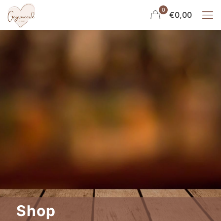
0
€0,00
Shop