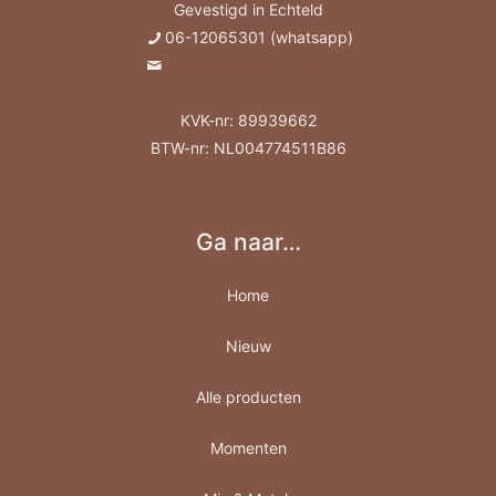
Gevestigd in Echteld
06-12065301 (whatsapp)
info@gegraveerdinhout.nl
KVK-nr: 89939662
BTW-nr: NL004774511B86
Ga naar…
Home
Nieuw
Alle producten
Momenten
Borrelplank