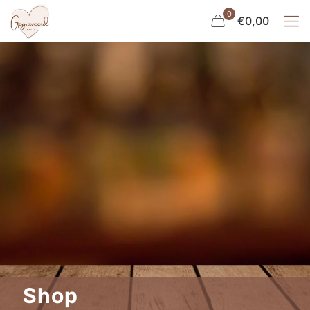
0
€0,00
Shop