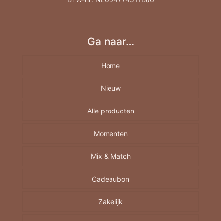
Ga naar…
Home
Nieuw
Alle producten
Momenten
Borrelplank
Berkenhout A4-A5-A6
Mix & Match
Feestdagen
Cadeaubon
Juf/Meester
Cadeautjes
Moederdag
Mine
Decoratie/Wonen
Zakelijk
Bedankt
Vaderdag
Sint