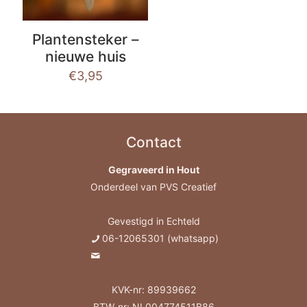
Plantensteker –
nieuwe huis
€
3,95
Contact
Gegraveerd in Hout
Onderdeel van PVS Creatief
Gevestigd in Echteld
06-12065301 (whatsapp)
info@gegraveerdinhout.nl
KVK-nr: 89939662
BTW-nr: NL004774511B86