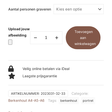
Aantal personen graveren
Upload jouw
Toevoegen
Berkenhout
afbeelding
aan
A4
winkelwagen
-
portret
aantal
Veilig online betalen via iDeal
Laagste prijsgarantie
Categorie:
ARTIKELNUMMER:
2023031-32-33
Berkenhout A4-A5-A6
Tags:
berkenhout
portret