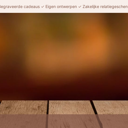
egraveerde cadeaus ✓ Eigen ontwerpen ✓ Zakelijke relatiegesche