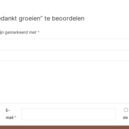
edankt groeien” te beoordelen
zijn gemarkeerd met
*
E-
mail
*
de 