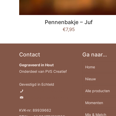
Pennenbakje – Juf
€
7,95
Contact
Ga naar…
Gegraveerd in Hout
Home
Onderdeel van PVS Creatief
Nieuw
Gevestigd in Echteld
06-12065301 (whatsapp)
Alle producten
info@gegraveerdinhout.nl
Momenten
Borrelplank
KVK-nr: 89939662
Mix & Match
Berkenhout A
Feestdagen