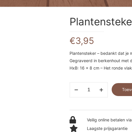
Plantensteke
€
3,95
Plantensteker – bedankt dat je mi
Gegraveerd in berkenhout met de
HxB: 16 x 8 cm – Het ronde vlak
Plantensteker
Toev
-
bedankt
groeien
aantal
Veilig online betalen via
Laagste prijsgarantie