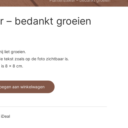
Plantensteker – bedankt groeien
r – bedankt groeien
j liet groeien.
 tekst zoals op de foto zichtbaar is.
 is 8 x 8 cm.
oegen aan winkelwagen
 iDeal