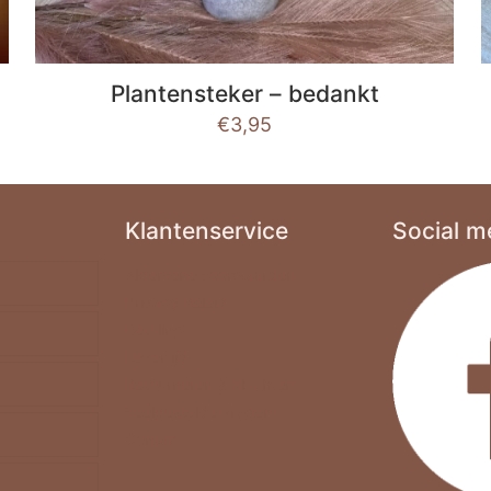
Plantensteker – bedankt
€
3,95
Klantenservice
Social m
Algemene Voorwaarden
Privacy Beleid
Betaling
Levertijd
Retourneren & Klachten
Veelgestelde vragen
Contact
4-A5-A6