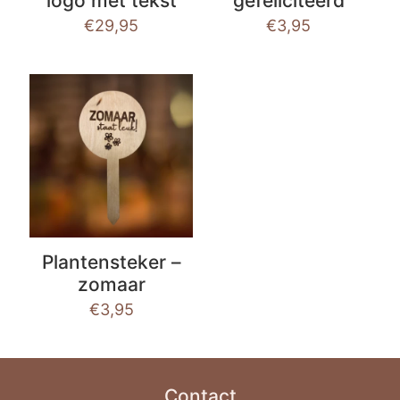
logo met tekst
gefeliciteerd
€
29,95
€
3,95
Plantensteker –
zomaar
€
3,95
Contact