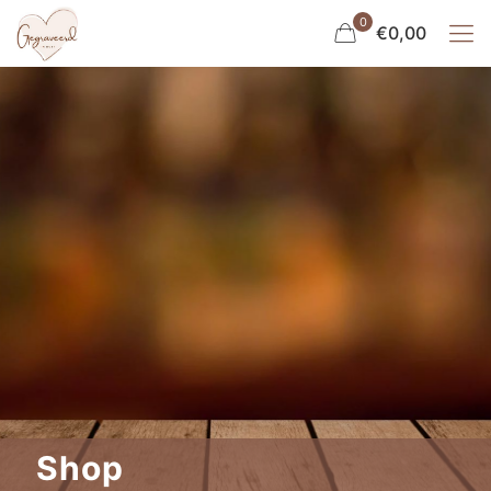
0
€0,00
Shop