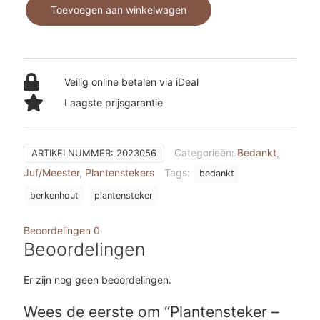
Toevoegen aan winkelwagen
aantal
Veilig online betalen via iDeal
Laagste prijsgarantie
Categorieën:
Bedankt
,
ARTIKELNUMMER:
2023056
Juf/Meester
,
Plantenstekers
Tags:
bedankt
berkenhout
plantensteker
Beoordelingen
0
Beoordelingen
Er zijn nog geen beoordelingen.
Wees de eerste om “Plantensteker –