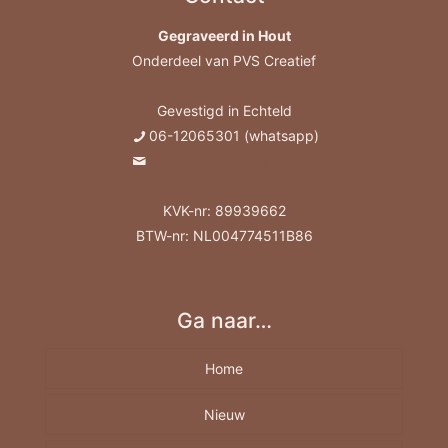
Gegraveerd in Hout
Onderdeel van PVS Creatief
Gevestigd in Echteld
06-12065301 (whatsapp)
info@gegraveerdinhout.nl
KVK-nr: 89939662
BTW-nr: NL004774511B86
Ga naar…
Home
Nieuw