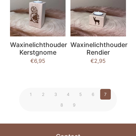
Waxinelichthouder
Waxinelichthouder
Kerstgnome
Rendier
€
6,95
€
2,95
1
2
3
4
5
6
7
8
9