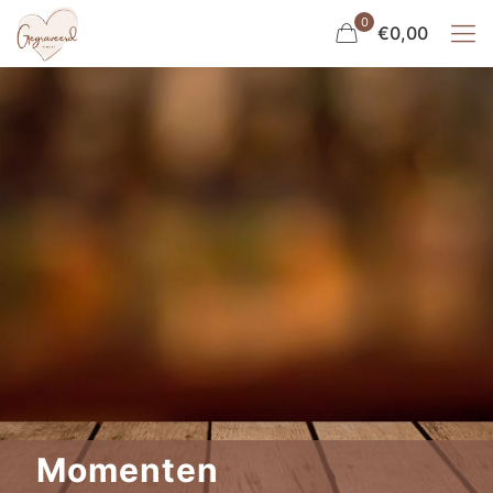
0
€0,00
Momenten