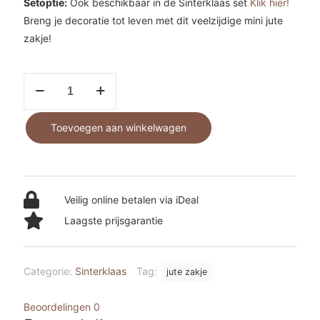
Setoptie:
Ook beschikbaar in de Sinterklaas set
Klik hier!
Breng je decoratie tot leven met dit veelzijdige mini jute
zakje!
Jute
zakje
aantal
Toevoegen aan winkelwagen
Veilig online betalen via iDeal
Laagste prijsgarantie
Categorie:
Sinterklaas
Tag:
jute zakje
Beoordelingen
0