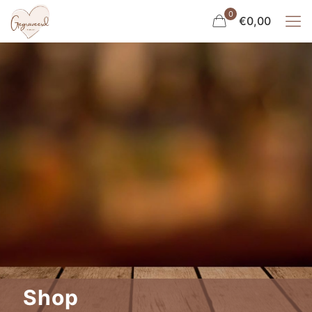
0
€0,00
Shop