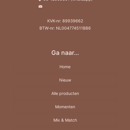
info@gegraveerdinhout.nl
KVK-nr: 89939662
BTW-nr: NL004774511B86
Ga naar…
Home
Nieuw
Alle producten
Momenten
Borrelplank
Berkenhout A4-A5-A6
Mix & Match
Feestdagen