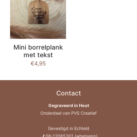
Mini borrelplank
met tekst
€
4,95
Contact
Gegraveerd in Hout
Onderdeel van PVS Creatief
Gevestigd in Echteld
06-12065301 (whatsapp)