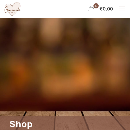
0
€0,00
Shop