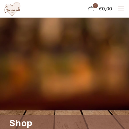
0
€0,00
Shop