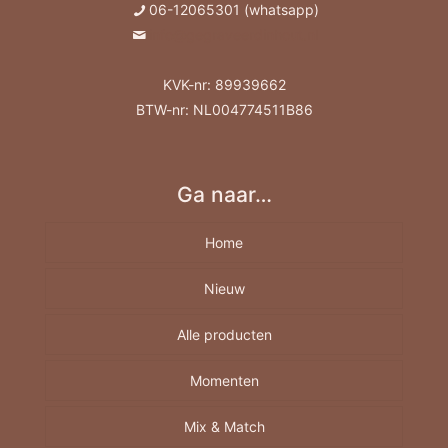
06-12065301 (whatsapp)
info@gegraveerdinhout.nl
KVK-nr: 89939662
BTW-nr: NL004774511B86
Ga naar…
Home
Nieuw
Alle producten
Momenten
Borrelplank
Berkenhout A4-A5-A6
Mix & Match
Feestdagen