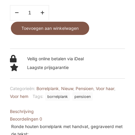
Borrelplank
-
Pensioen
Toevoegen aan winkelwagen
aantal
Veilig online betalen via iDeal
Laagste prijsgarantie
Categorieën:
Borrelplank
,
Nieuw
,
Pensioen
,
Voor haar
,
Voor hem
Tags:
borrelplank
pensioen
Beschrijving
Beoordelingen
0
Ronde houten borrelplank met handvat, gegraveerd met
de tekst: