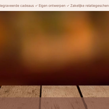
egraveerde cadeaus ✓ Eigen ontwerpen ✓ Zakelijke relatiegesche