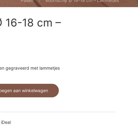
Pasen
Boomschijf Ø 16-18 cm – Lammetjes
Ø 16-18 cm –
sen gegraveerd met lammetjes
oegen aan winkelwagen
 iDeal