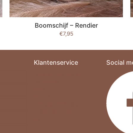
Boomschijf – Rendier
€
7,95
Klantenservice
Social m
Algemene Voorwaarden
Privacy Beleid
Betaling
Levertijd
Retourneren & Klachten
Veelgestelde vragen
Contact
4-A5-A6