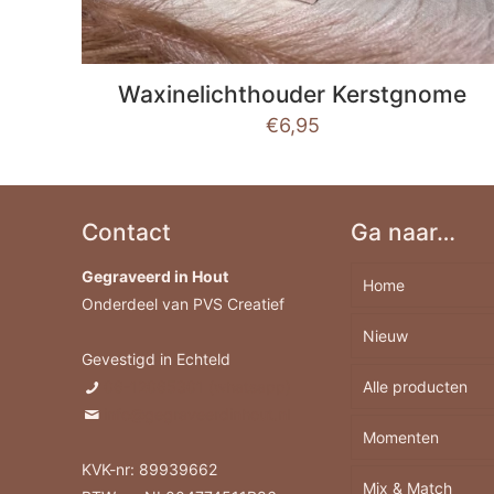
Waxinelichthouder Kerstgnome
€
6,95
Contact
Ga naar…
Gegraveerd in Hout
Home
Onderdeel van PVS Creatief
Nieuw
Gevestigd in Echteld
06-12065301 (whatsapp)
Alle producten
info@gegraveerdinhout.nl
Momenten
Borrelplank
KVK-nr: 89939662
Mix & Match
Berkenhout A
Feestdagen