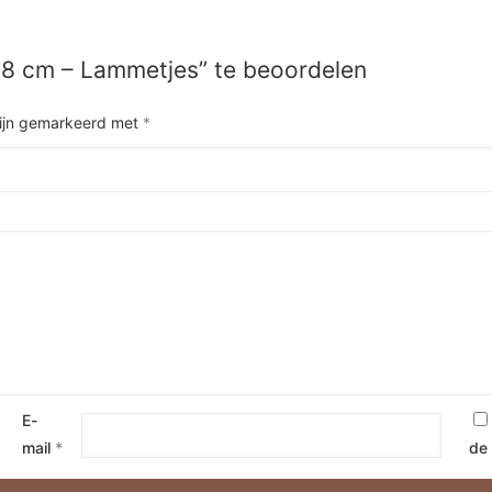
18 cm – Lammetjes” te beoordelen
zijn gemarkeerd met
*
E-
mail
*
de 