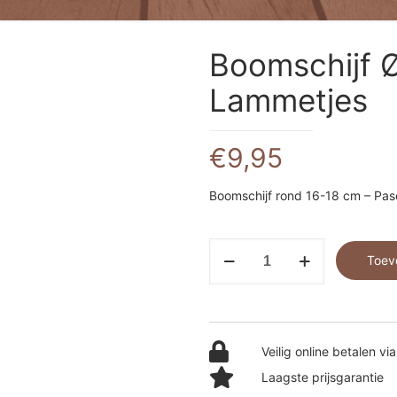
Boomschijf 
Lammetjes
€
9,95
Boomschijf rond 16-18 cm – Pa
Boomschijf
Toev
Ø
16-
18
cm
Veilig online betalen via
-
Laagste prijsgarantie
Lammetjes