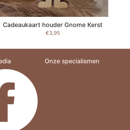
Cadeaukaart houder Gnome Kerst
€
3,95
edia
Onze specialismen
Gepersonaliseerd cadeau
Hout graveren
Borrelplank graveren
Hout graveren cadeau
Tekst graveren in hout