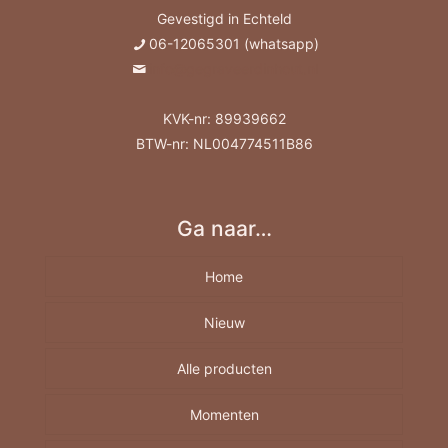
Gevestigd in Echteld
06-12065301 (whatsapp)
info@gegraveerdinhout.nl
KVK-nr: 89939662
BTW-nr: NL004774511B86
Ga naar…
Home
Nieuw
Alle producten
Momenten
Borrelplank