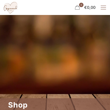
0
€0,00
Shop