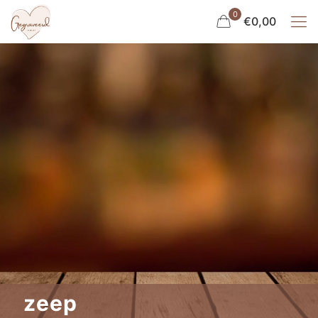
0
€0,00
zeep