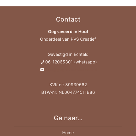
Contact
Gegraveerd in Hout
Onderdeel van PVS Creatief
Gevestigd in Echteld
06-12065301 (whatsapp)
info@gegraveerdinhout.nl
KVK-nr: 89939662
BTW-nr: NL004774511B86
Ga naar…
Home