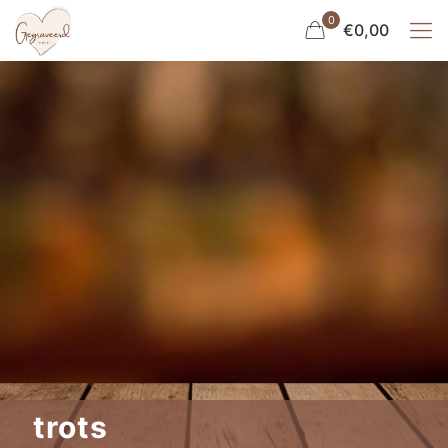
0
€0,00
trots