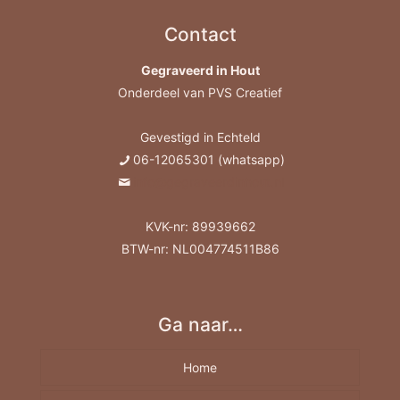
Contact
Gegraveerd in Hout
Onderdeel van PVS Creatief
Gevestigd in Echteld
06-12065301 (whatsapp)
info@gegraveerdinhout.nl
KVK-nr: 89939662
BTW-nr: NL004774511B86
Ga naar…
Home