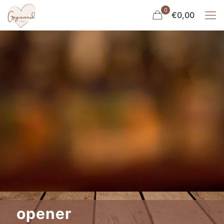
0
€0,00
opener