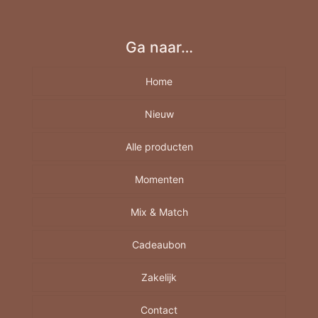
Ga naar…
Home
Nieuw
Alle producten
Momenten
Borrelplank
Berkenhout A4-A5-A6
Mix & Match
Feestdagen
Cadeaubon
Juf/Meester
Cadeautjes
Moederdag
Mine
Decoratie/Wonen
Zakelijk
Bedankt
Vaderdag
Sint
Geboorte baby
Contact
Sinterklaas
Kids