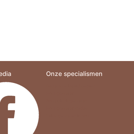
edia
Onze specialismen
Gepersonaliseerd cadeau
Hout graveren
Borrelplank graveren
Hout graveren cadeau
Tekst graveren in hout