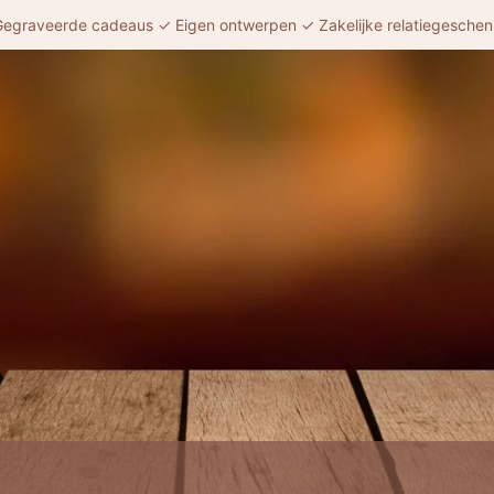
egraveerde cadeaus ✓ Eigen ontwerpen ✓ Zakelijke relatiegesche