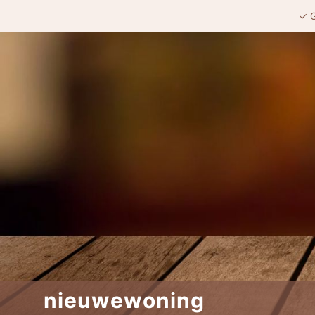
✓ G
nieuwewoning