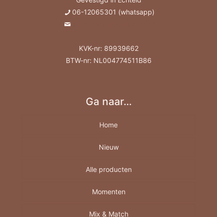
06-12065301 (whatsapp)
info@gegraveerdinhout.nl
KVK-nr: 89939662
BTW-nr: NL004774511B86
Ga naar…
Home
Nieuw
Alle producten
Momenten
Borrelplank
Berkenhout A4-A5-A6
Mix & Match
Feestdagen