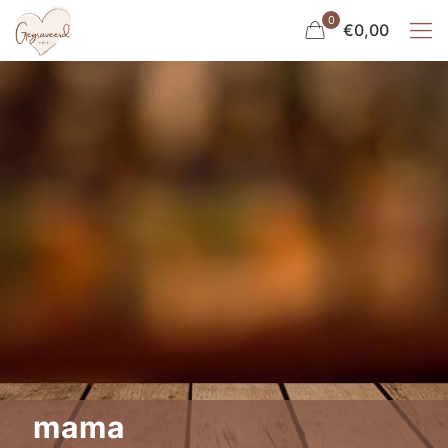
0
€0,00
mama