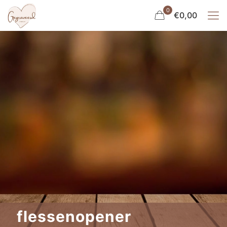
0
€0,00
flessenopener