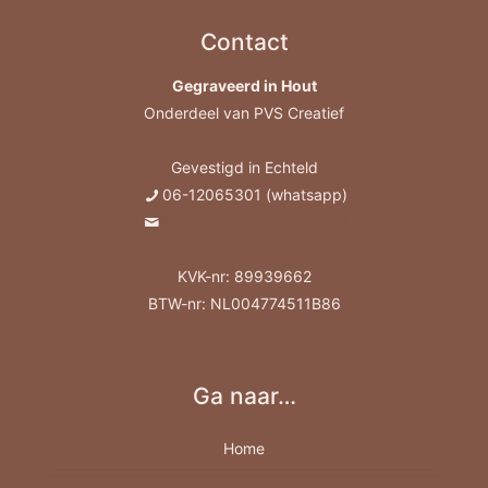
Contact
Gegraveerd in Hout
Onderdeel van PVS Creatief
Gevestigd in Echteld
06-12065301 (whatsapp)
info@gegraveerdinhout.nl
KVK-nr: 89939662
BTW-nr: NL004774511B86
Ga naar…
Home