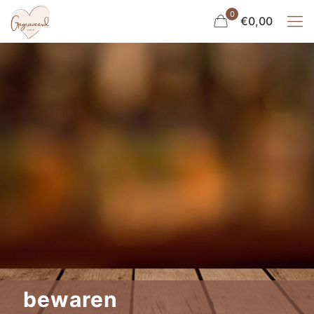
0
€0,00
bewaren