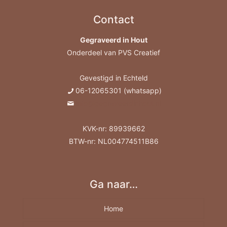
Contact
Gegraveerd in Hout
Onderdeel van PVS Creatief
Gevestigd in Echteld
06-12065301 (whatsapp)
info@gegraveerdinhout.nl
KVK-nr: 89939662
BTW-nr: NL004774511B86
Ga naar…
Home